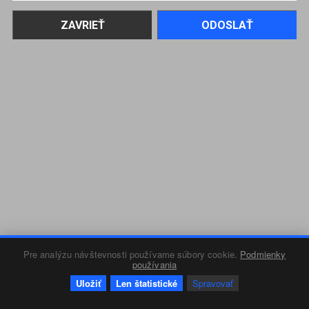
Pre analýzu návštevnosti používame súbory cookie.
Podmienky
používania
Uložiť
Len štatistické
Spravovať