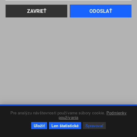
Pre analýzu návštevnosti používame súbory cookie.
Podmienky
používania
Uložiť
Len štatistické
Spravovať