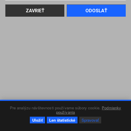
Pre analýzu návštevnosti používame súbory cookie.
Podmienky
používania
Uložiť
Len štatistické
Spravovať