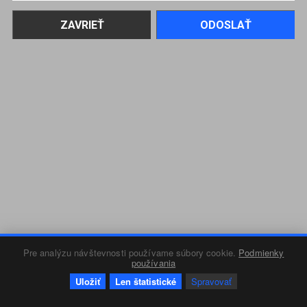
Pre analýzu návštevnosti používame súbory cookie.
Podmienky
používania
Uložiť
Len štatistické
Spravovať