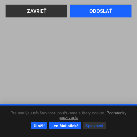
Pre analýzu návštevnosti používame súbory cookie.
Podmienky
používania
Uložiť
Len štatistické
Spravovať