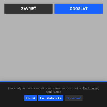
Pre analýzu návštevnosti používame súbory cookie.
Podmienky
používania
Uložiť
Len štatistické
Spravovať