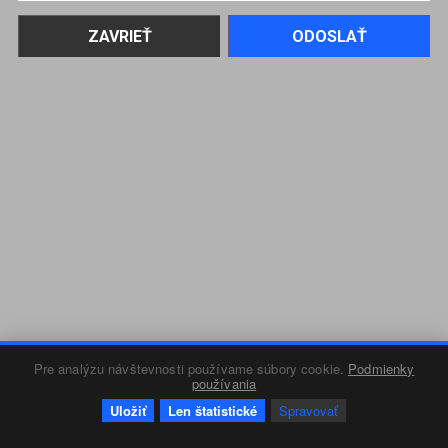
Pre analýzu návštevnosti používame súbory cookie.
Podmienky
používania
Uložiť
Len štatistické
Spravovať