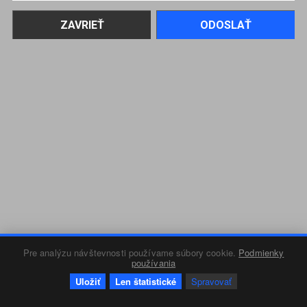
Pre analýzu návštevnosti používame súbory cookie.
Podmienky
používania
Uložiť
Len štatistické
Spravovať