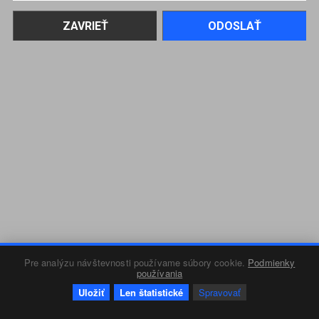
Pre analýzu návštevnosti používame súbory cookie.
Podmienky
používania
Uložiť
Len štatistické
Spravovať