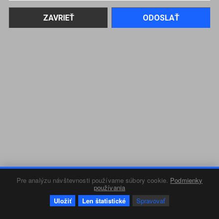
Pre analýzu návštevnosti používame súbory cookie.
Podmienky
používania
Uložiť
Len štatistické
Spravovať