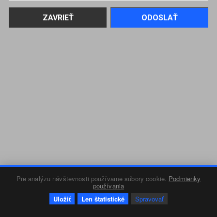
Pre analýzu návštevnosti používame súbory cookie.
Podmienky
používania
Uložiť
Len štatistické
Spravovať