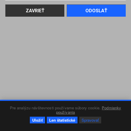
Pre analýzu návštevnosti používame súbory cookie.
Podmienky
používania
Uložiť
Len štatistické
Spravovať