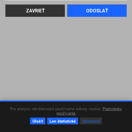
Pre analýzu návštevnosti používame súbory cookie.
Podmienky
používania
Uložiť
Len štatistické
Spravovať