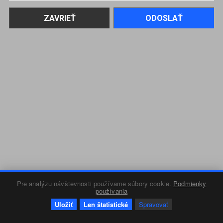
Pre analýzu návštevnosti používame súbory cookie.
Podmienky
používania
Uložiť
Len štatistické
Spravovať