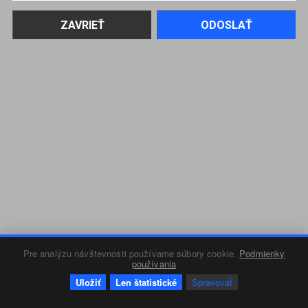
Pre analýzu návštevnosti používame súbory cookie.
Podmienky
používania
Uložiť
Len štatistické
Spravovať