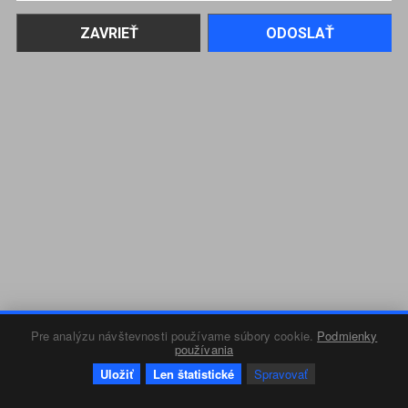
Pre analýzu návštevnosti používame súbory cookie.
Podmienky
používania
Uložiť
Len štatistické
Spravovať