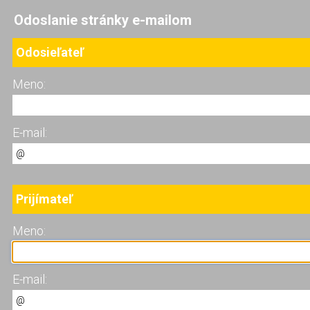
Odoslanie stránky e-mailom
Odosieľateľ
Meno:
E-mail:
Prijímateľ
Meno:
E-mail: