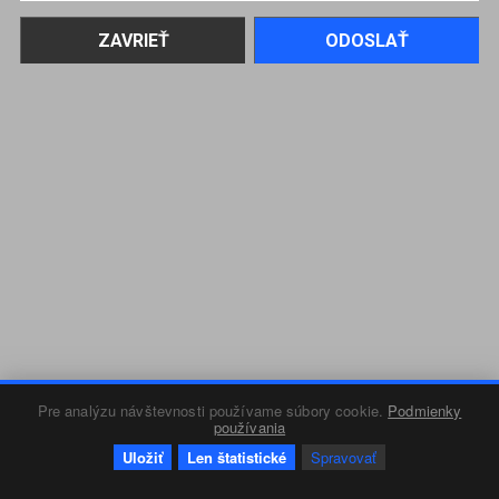
Pre analýzu návštevnosti používame súbory cookie.
Podmienky
používania
Uložiť
Len štatistické
Spravovať