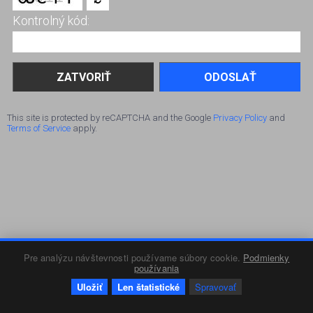
Kontrolný kód:
ODOSLAŤ
This site is protected by reCAPTCHA and the Google
Privacy Policy
and
Terms of Service
apply.
Pre analýzu návštevnosti používame súbory cookie.
Podmienky
používania
Uložiť
Len štatistické
Spravovať