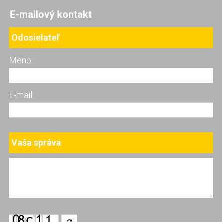
E-mailový kontakt
Odosielateľ
Meno:
E-mail:
Vaša správa