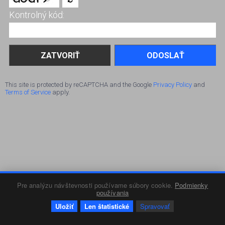
Kontrolný kód:
ODOSLAŤ
This site is protected by reCAPTCHA and the Google
Privacy Policy
and
Terms of Service
apply.
Pre analýzu návštevnosti používame súbory cookie.
Podmienky
používania
Uložiť
Len štatistické
Spravovať