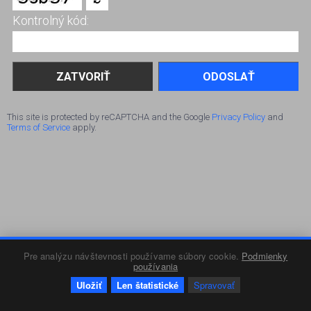
Kontrolný kód:
ODOSLAŤ
This site is protected by reCAPTCHA and the Google
Privacy Policy
and
Terms of Service
apply.
Pre analýzu návštevnosti používame súbory cookie.
Podmienky
používania
Uložiť
Len štatistické
Spravovať