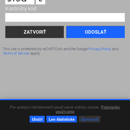
Kontrolný kód:
ODOSLAŤ
This site is protected by reCAPTCHA and the Google
Privacy Policy
and
Terms of Service
apply.
Pre analýzu návštevnosti používame súbory cookie.
Podmienky
používania
Uložiť
Len štatistické
Spravovať