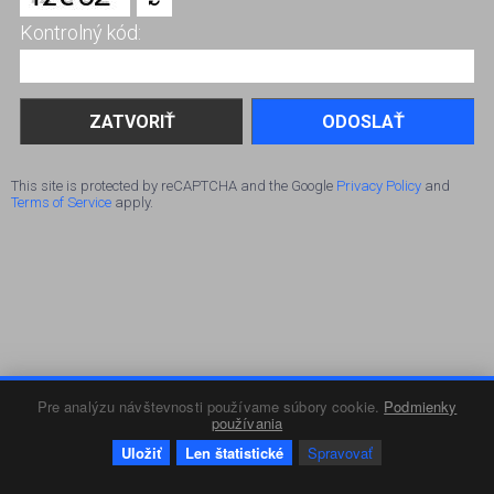
Kontrolný kód:
ODOSLAŤ
This site is protected by reCAPTCHA and the Google
Privacy Policy
and
Terms of Service
apply.
Pre analýzu návštevnosti používame súbory cookie.
Podmienky
používania
Uložiť
Len štatistické
Spravovať