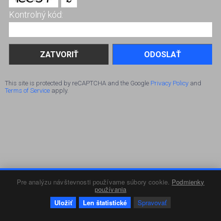
Kontrolný kód:
ODOSLAŤ
This site is protected by reCAPTCHA and the Google
Privacy Policy
and
Terms of Service
apply.
Pre analýzu návštevnosti používame súbory cookie.
Podmienky
používania
Uložiť
Len štatistické
Spravovať