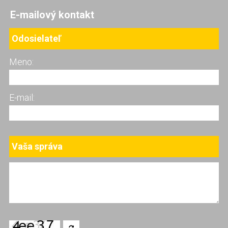
E-mailový kontakt
Odosielateľ
Meno:
E-mail:
Vaša správa