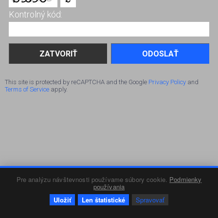
Kontrolný kód:
ODOSLAŤ
This site is protected by reCAPTCHA and the Google
Privacy Policy
and
Terms of Service
apply.
Pre analýzu návštevnosti používame súbory cookie.
Podmienky
používania
Uložiť
Len štatistické
Spravovať