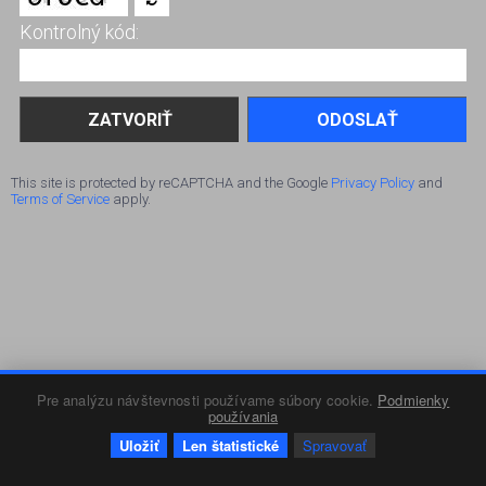
Kontrolný kód:
ODOSLAŤ
This site is protected by reCAPTCHA and the Google
Privacy Policy
and
Terms of Service
apply.
Pre analýzu návštevnosti používame súbory cookie.
Podmienky
používania
Uložiť
Len štatistické
Spravovať