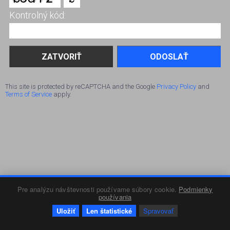
Kontrolný kód:
ODOSLAŤ
This site is protected by reCAPTCHA and the Google
Privacy Policy
and
Terms of Service
apply.
Pre analýzu návštevnosti používame súbory cookie.
Podmienky
používania
Uložiť
Len štatistické
Spravovať