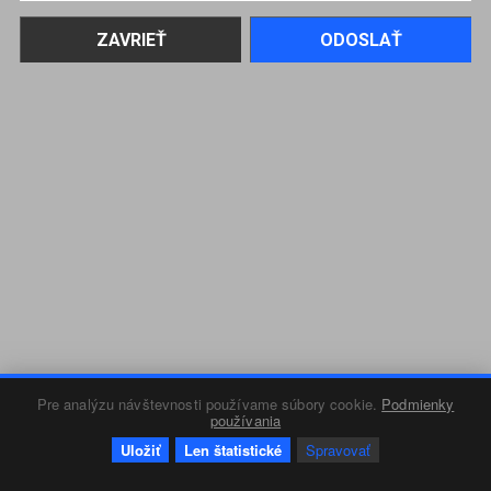
Pre analýzu návštevnosti používame súbory cookie.
Podmienky
používania
Uložiť
Len štatistické
Spravovať