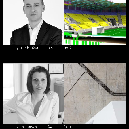
Ing. Erik Hrnčiar
SK
Trenčín
Ing. Iva Hájková
CZ
Praha