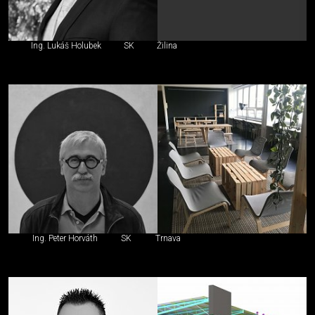
Ing. Lukáš Holubek
SK
Žilina
Ing. Peter Horváth
SK
Trnava