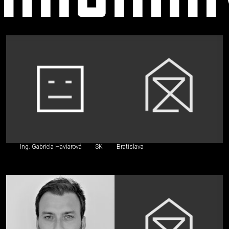
Stavebný
inžinier,
iný
špecialista
Ing. Gabriela Haviarová
SK
Bratislava