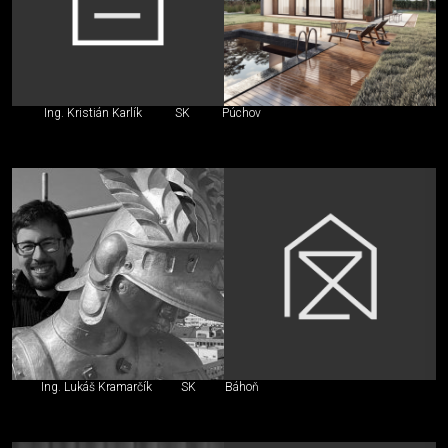
Ing. Kristián Karlík
SK
Púchov
Ing. Lukáš Kramarčík
SK
Báhoň