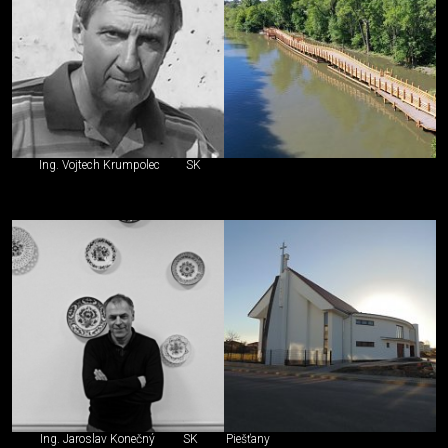
Ing. Vojtech Krumpolec
SK
Ing. Jaroslav Konečný
SK
Piešťany