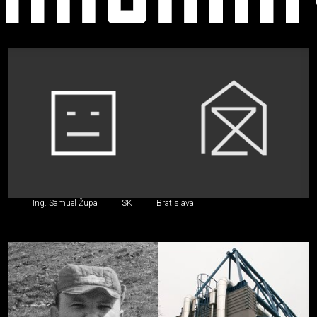
Stavebný
inžinier,
iný
špecialista
Ing. Samuel Župa
SK
Bratislava