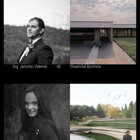
Ing. Jaroslav Zelenák
SK
Považská Bystrica