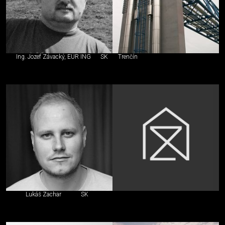
Ing. Jozef Závacký, EUR ING
SK
Trenčín
Lukáš Zachar
SK