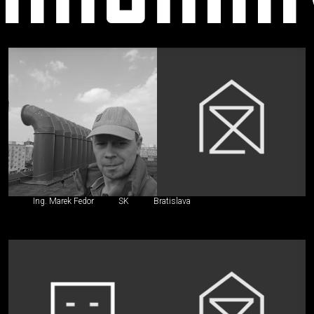
Stavebný
inžinier,
iný
špecialista
Ing. Marek Fedor
SK
Bratislava