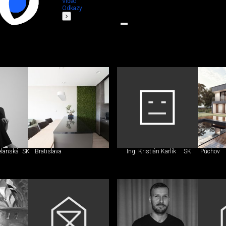
Video
Odkazy
elanská
SK
Bratislava
Ing. Kristián Karlík
SK
Púchov