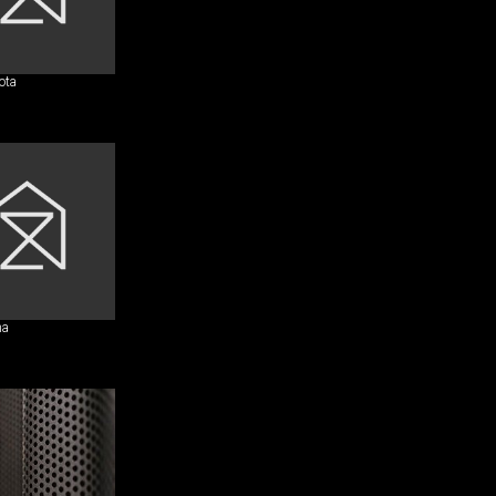
ota
ha