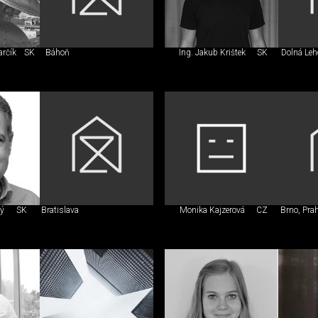
arčík
SK
Báhoň
Ing. Jakub Krištek
SK
Dolná Leh
ý
SK
Bratislava
Monika Kajzerová
CZ
Brno, Pra