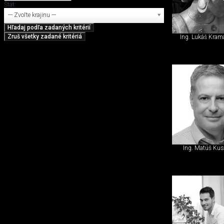
Štát:
--- Zvoľte krajinu ---
Ing. Lukáš Kram
Ing. Matúš Kus