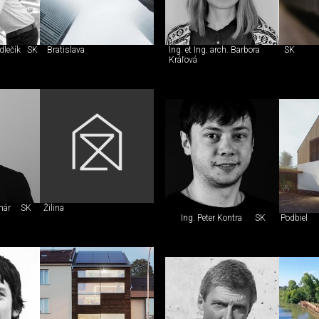
dlečík
SK
Bratislava
Ing. et Ing. arch. Barbora
SK
Kráľová
nár
SK
Žilina
Ing. Peter Kontra
SK
Podbiel