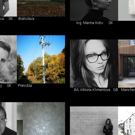
ica
SK
Bratislava
Ing. Marína Kotiv
SK
ny
SK
Prievidza
BA Viktoria Klimentova
GB
Manches