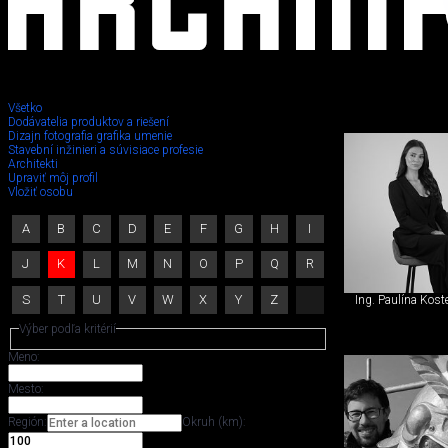
Všetko
Dodávatelia produktov a riešení
Dizajn fotografia grafika umenie
Stavebný
Stavební inžinieri a súvisiace profesie
Architekti
Upraviť môj profil
inžinier,
Vložiť osobu
iný
A
B
C
D
E
F
G
H
I
špecialista
J
K
L
M
N
O
P
Q
R
S
T
U
V
W
X
Y
Z
Ing. Paulína Kost
Výber podľa kritérií
Meno:
Mesto:
Región:
Okruh (km):