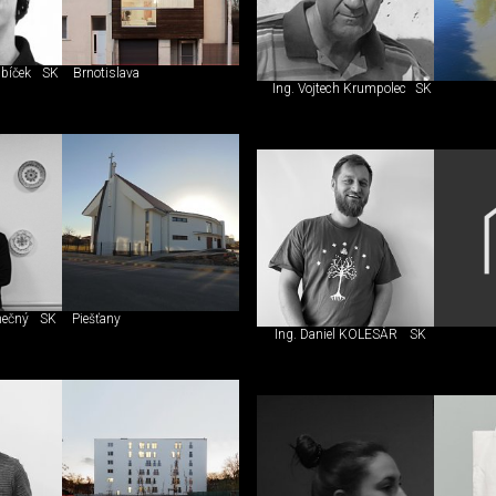
ubíček
SK
Brnotislava
Ing. Vojtech Krumpolec
SK
nečný
SK
Piešťany
Ing. Daniel KOLESÁR
SK