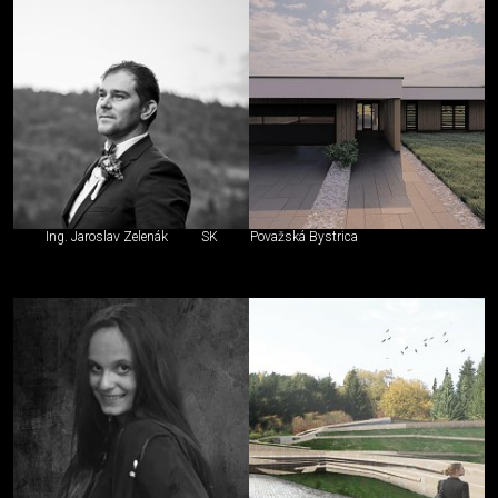
Ing. Jaroslav Zelenák
SK
Považská Bystrica