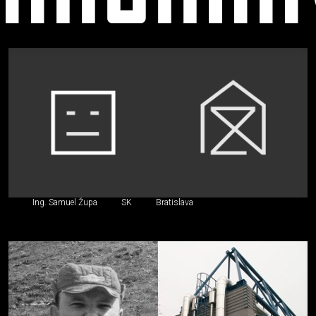
Stavebný
inžinier,
iný
špecialista
Ing. Samuel Župa
SK
Bratislava