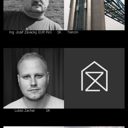
Ing. Jozef Závacký, EUR ING
SK
Trenčín
Lukáš Zachar
SK