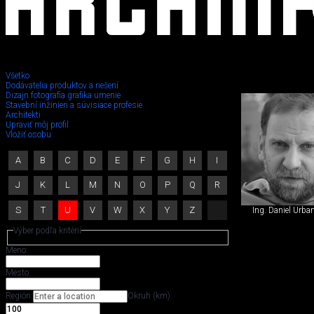
Všetko
Dodávatelia produktov a riešení
Dizajn fotografia grafika umenie
Stavebný
Stavební inžinieri a súvisiace profesie
Architekti
Upraviť môj profil
inžinier,
Vložiť osobu
iný
A
B
C
D
E
F
G
H
I
špecialista
J
K
L
M
N
O
P
Q
R
S
T
U
V
W
X
Y
Z
Ing. Daniel Urba
Výber podľa kritérií
Meno:
Mesto:
Región:
Okruh (km):