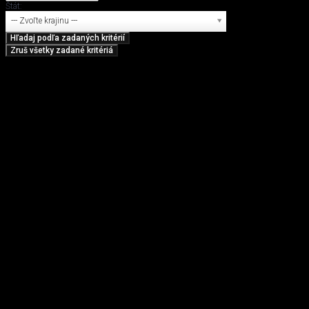
Štát:
--- Zvoľte krajinu ---