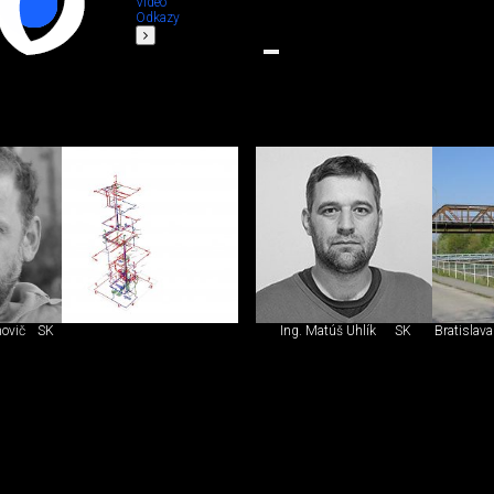
Video
Odkazy
novič
SK
Ing. Matúš Uhlík
SK
Bratislava