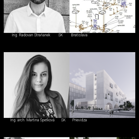
Ing. Radovan Straňanek
SK
Bratislava
Ing. arch. Martina Špeťková
SK
Prievidza