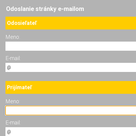
Odoslanie stránky e-mailom
Odosieľateľ
Meno:
E-mail:
Prijímateľ
Meno:
E-mail: