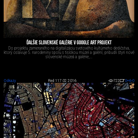
ĎALŠIE SLOVENSKÉ GALÉRIE V GOOGLE ART PROJEKT
Do projektu zameraného na digitalizáciu svetového kultúrneho dedičstva,
ktorý oslavuje 5. narodeniny spolu s tisíckou múzeí a galérií, pribudli štyri nové
slovenské múzeá a galérie,...
Odkazy
Red 1
17.02.2016
722
0
+6
-0