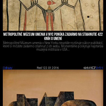
METROPOLITNÉ MÚZEUM UMENIA V NYC PONÚKA ZADARMO NA STIAHNUTIE 422
KNÍH O UMENÍ
Metropolitné Múzeum umenia v New Yorku neustále rozširuje súbor publikácií,
které si môžete zadarmo stiahnuť z ich webu. Momentálne poskytuje najstaršia
muzejná inštitúcia v USA...
Odkazy
Red 1
22.01.2016
849
0
+5
-1