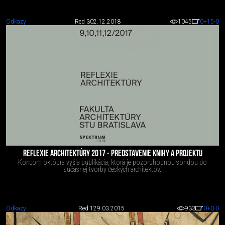
Odkazy
Red 3
02.12.2018
1045
0
+15
-0
REFLEXIE ARCHITEKTÚRY 2017 - PREDSTAVENIE KNIHY A PROJEKTU
Koncom októbra vyšla publikácia, ktorá je pozoruhodnou sondou do
súčasnej tvorby českých architektov.
Odkazy
Red 1
29.03.2015
933
0
+0
-0