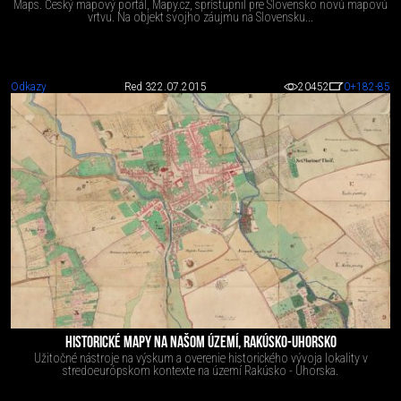
Maps. Český mapový portál, Mapy.cz, sprístupnil pre Slovensko novú mapovú
vrtvu. Na objekt svojho záujmu na Slovensku...
Odkazy
Red 3
22.07.2015
20452
0
+182
-85
HISTORICKÉ MAPY NA NAŠOM ÚZEMÍ, RAKÚSKO-UHORSKO
Užitočné nástroje na výskum a overenie historického vývoja lokality v
stredoeurópskom kontexte na území Rakúsko - Uhorska.