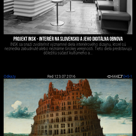
PROJEKT INSK - INTERIÉR NA SLOVENSKU A JEHO DIGITÁLNA OBNOVA
INSK sa snaží zviditeľniť významné diela interiérového dizajnu, ktoré sú
nezriedka zabudnuté alebo neznáme širokej verejnosti. Tieto diela predstavujú
dôležitú súčasť kultúrneho a...
Odkazy
Red 1
23.07.2016
666
0
+5
-1