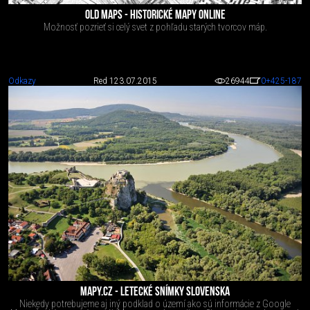
OLD MAPS - HISTORICKÉ MAPY ONLINE
Možnosť pozrieť si celý svet z pohľadu starých tvorcov máp.
Odkazy
Red 1
23.07.2015
26944
0
+425
-187
MAPY.CZ - LETECKÉ SNÍMKY SLOVENSKA
Niekedy potrebujeme aj iný podklad o území ako sú informácie z Google