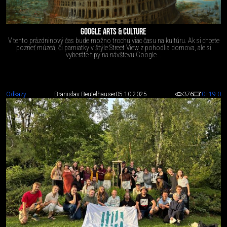
GOOGLE ARTS & CULTURE
V tento prázdninový čas bude možno trochu viac času na kultúru. Ak si chcete
pozrieť múzeá, či pamiatky v štýle Street View z pohodlia domova, ale si
vyberáte tipy na návštevu Google...
Odkazy
Branislav Beutelhauser
05.10.2025
376
0
+19
-0