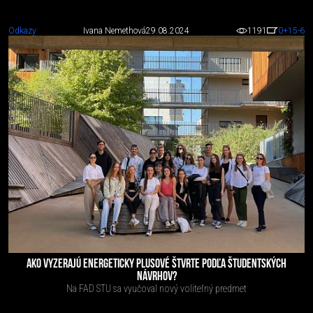
Odkazy
Ivana Nemethová
29.08.2024
1191
0
+15
-6
AKO VYZERAJÚ ENERGETICKY PLUSOVÉ ŠTVRTE PODĽA ŠTUDENTSKÝCH
NÁVRHOV?
Na FAD STU sa vyučoval nový voliteľný predmet