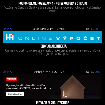
PODPORUJEME POŽIADAVKY HNUTIA KULTÚRNY ŠTRAJK!
Vyzývame členov a členky, aby sa pridali k štrajkovej pohotovosti kultúrneho
sektora
Odkazy
Jakub Moravčík
21.02.2015
0
0
+1
-0
HONORÁR ARCHITEKTA
Online výpočet honoráru za architektonické práce, legislatíva, vzory zmlúv a
tlačív, argumentačný aparát
Odkazy
Michal Krnáč
11.09.2024
0
0
+0
-0
INOVÁCIE V ARCHITEKTÚRE