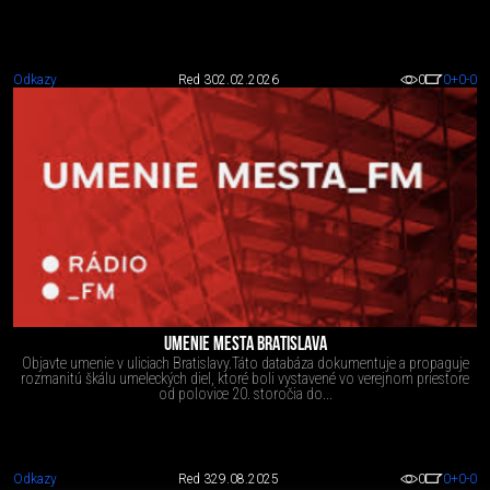
Odkazy
Red 3
02.02.2026
0
0
+0
-0
UMENIE MESTA BRATISLAVA
Objavte umenie v uliciach Bratislavy.Táto databáza dokumentuje a propaguje
rozmanitú škálu umeleckých diel, ktoré boli vystavené vo verejnom priestore
od polovice 20. storočia do...
Odkazy
Red 3
29.08.2025
0
0
+0
-0