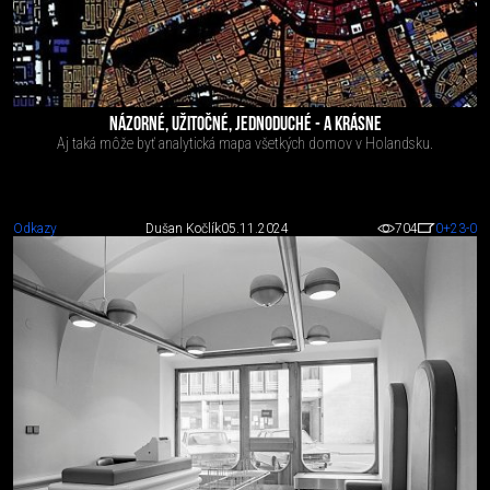
NÁZORNÉ, UŽITOČNÉ, JEDNODUCHÉ - A KRÁSNE
Aj taká môže byť analytická mapa všetkých domov v Holandsku.
Odkazy
Dušan Kočlík
05.11.2024
704
0
+23
-0