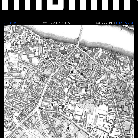
Odkazy
Red 1
22.07.2015
33876
0
+585
-290
Odkazy