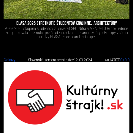
ELASA 2025 STRETNUTIE ŠTUDENTOV KRAJINNEJ ARCHITEKTÚRY
V lete 2025 skupina študentov z univerzít SPU Nitra a MENDELU Brno/Lednice
zorganizovala stretnutie pre študentov krajinnej architektúry z Európy v rámci
iniciatívy ELASA (European landscape...
Odkazy
Slovenská komora architektov
12.09.2024
147
0
+0
-0