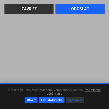
Pre analýzu návštevnosti používame súbory cookie.
Podmienky
používania
Uložiť
Len štatistické
Spravovať