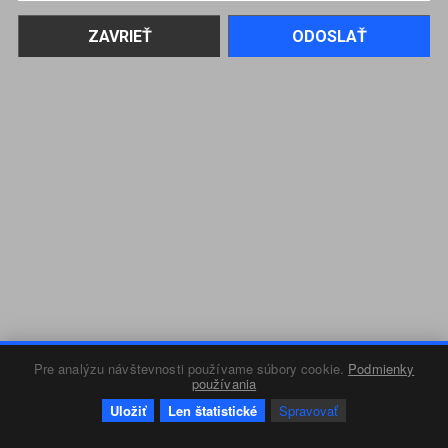
Pre analýzu návštevnosti používame súbory cookie.
Podmienky
používania
Uložiť
Len štatistické
Spravovať