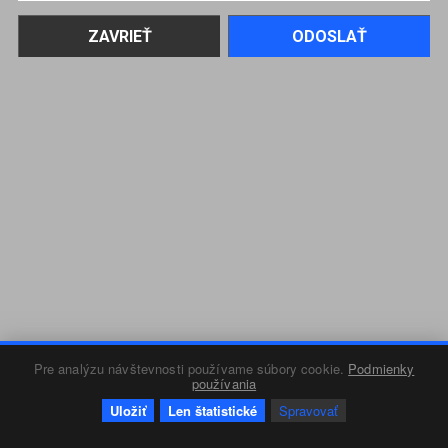
Pre analýzu návštevnosti používame súbory cookie.
Podmienky
používania
Uložiť
Len štatistické
Spravovať