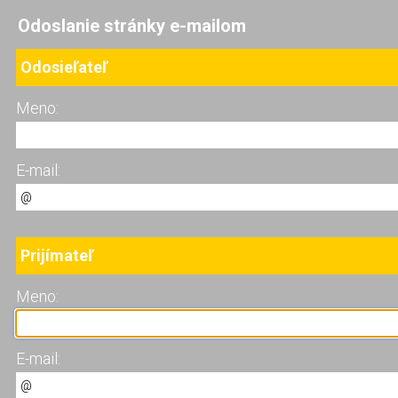
Odoslanie stránky e-mailom
Odosieľateľ
Meno:
E-mail:
Prijímateľ
Meno:
E-mail: