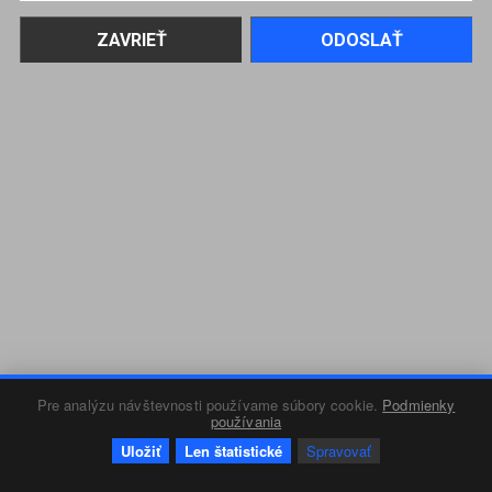
Pre analýzu návštevnosti používame súbory cookie.
Podmienky
používania
Uložiť
Len štatistické
Spravovať