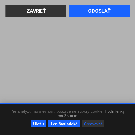
Pre analýzu návštevnosti používame súbory cookie.
Podmienky
používania
Uložiť
Len štatistické
Spravovať