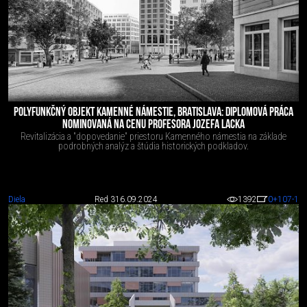
POLYFUNKČNÝ OBJEKT KAMENNÉ NÁMESTIE, BRATISLAVA: DIPLOMOVÁ PRÁCA
NOMINOVANÁ NA CENU PROFESORA JOZEFA LACKA
Revitalizácia a "dopovedanie" priestoru Kamenného námestia na základe
podrobných analýz a štúdia historických podkladov.
Diela
Red 3
16.09.2024
1392
0
+107
-1