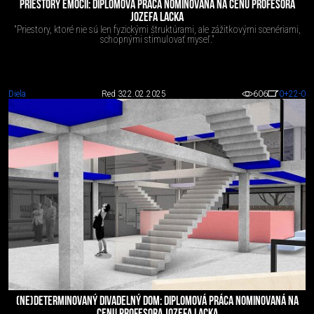
PRIESTORY EMÓCIÍ: DIPLOMOVÁ PRÁCA NOMINOVANÁ NA CENU PROFESORA
JOZEFA LACKA
"Priestory, ktoré nie sú len fyzickými štruktúrami, ale zážitkovými scenériami,
schopnými stimulovať myseľ."
Diela
Red 3
22.02.2025
606
0
+22
-0
(NE)DETERMINOVANÝ DIVADELNÝ DOM: DIPLOMOVÁ PRÁCA NOMINOVANÁ NA