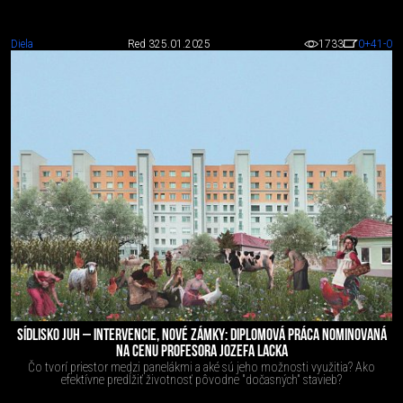
Diela
Red 3
25.01.2025
1733
0
+41
-0
SÍDLISKO JUH – INTERVENCIE, NOVÉ ZÁMKY: DIPLOMOVÁ PRÁCA NOMINOVANÁ
NA CENU PROFESORA JOZEFA LACKA
Čo tvorí priestor medzi panelákmi a aké sú jeho možnosti využitia? Ako
efektívne predĺžiť životnosť pôvodne "dočasných" stavieb?