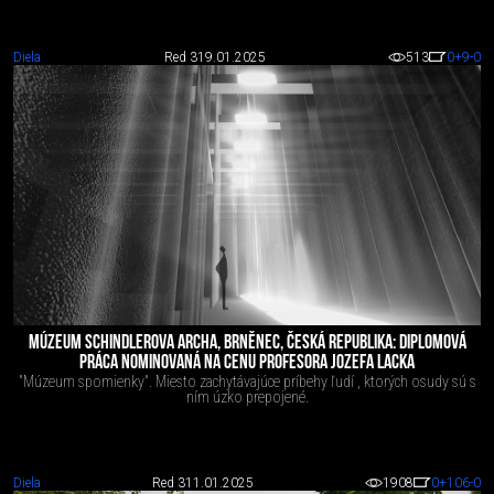
Diela
Red 3
19.01.2025
513
0
+9
-0
MÚZEUM SCHINDLEROVA ARCHA, BRNĚNEC, ČESKÁ REPUBLIKA: DIPLOMOVÁ
PRÁCA NOMINOVANÁ NA CENU PROFESORA JOZEFA LACKA
"Múzeum spomienky". Miesto zachytávajúce príbehy ľudí , ktorých osudy sú s
ním úzko prepojené.
Diela
Red 3
11.01.2025
1908
0
+106
-0