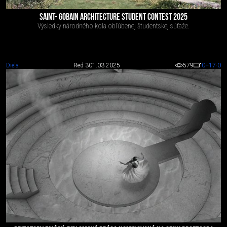
SAINT- GOBAIN ARCHITECTURE STUDENT CONTEST 2025
Výsledky národného kola obľúbenej študentskej súťaže.
Diela
Red 3
01.03.2025
579
0
+17
-0