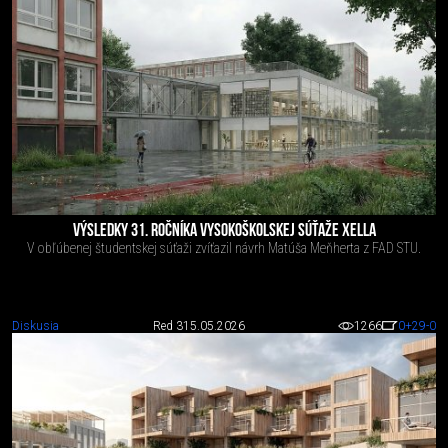
VÝSLEDKY 31. ROČNÍKA VYSOKOŠKOLSKEJ SÚŤAŽE XELLA
V obľúbenej študentskej súťaži zvíťazil návrh Matúša Meňherta z FAD STU.
Diskusia
Red 3
15.05.2026
1266
0
+29
-0