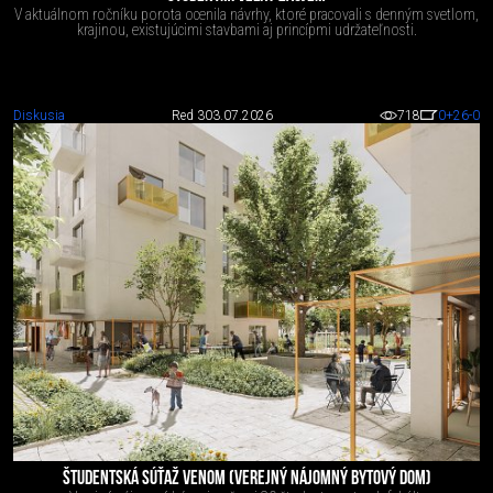
V aktuálnom ročníku porota ocenila návrhy, ktoré pracovali s denným svetlom,
krajinou, existujúcimi stavbami aj princípmi udržateľnosti.
Diskusia
Red 3
03.07.2026
718
0
+26
-0
ŠTUDENTSKÁ SÚŤAŽ VENOM (VEREJNÝ NÁJOMNÝ BYTOVÝ DOM)