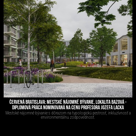
ČERVENÁ BRATISLAVA: MESTSKÉ NÁJOMNÉ BÝVANIE, LOKALITA BAZOVÁ -
DIPLOMOVÁ PRÁCA NOMINOVANÁ NA CENU PROFESORA JOZEFA LACKA
Mestské nájomné bývanie s dôrazom na typologickú pestrosť, inkluzívnosť a
environmentálnu zodpovednosť.