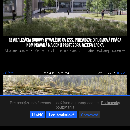
REVITALIZÁCIA BUDOVY BÝVALÉHO OV KSS, PRIEVIDZA: DIPLOMOVÁ PRÁCA
NOMINOVANÁ NA CENU PROFESORA JOZEFA LACKA
Ako pristupovať k účelnej transformácii stavieb z obdobia neskorej moderny?
Súťaže
Red 4
12.09.2024
1188
0
+33
-2
Pre analýzu návštevnosti používame súbory cookie.
Podmienky
používania
Uložiť
Len štatistické
Spravovať