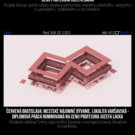
CENU PROFESORA JOZEFA LACKA
Projekt testuje zažité vzťahy diváka a perfomera, hraného a bežného, verejného
a uzavretého, oddeleného a otvoreného.
Diela
Red 3
09.02.2025
1612
0
+45
-0
ČERVENÁ BRATISLAVA: MESTSKÉ NÁJOMNÉ BÝVANIE, LOKALITA VARŠAVSKÁ -
DIPLOMOVÁ PRÁCA NOMINOVANÁ NA CENU PROFESORA JOZEFA LACKA
Hľadanie ideálnej formy nájomného bývania v neorganizovanej štruktúre
brownfieldu.