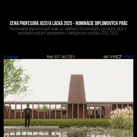
CENA PROFESORA JOZEFA LACKA 2025 - NOMINÁCIE DIPLOMOVÝCH PRÁC
Nominácie diplomových prác zo všetkých Slovenských vysokých škôl s
architektonickým zameraním v aktuálnom ročníku CPJL 2025.
Diskusia
Red 3
07.06.2025
1499
1
+18
-0