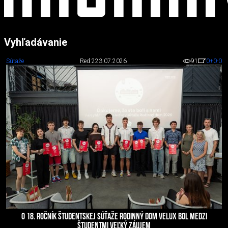
Vyhľadávanie
Súťaže
Red 2
23.07.2026
91
0
+0
-0
O 18. ROČNÍK ŠTUDENTSKEJ SÚŤAŽE RODINNÝ DOM VELUX BOL MEDZI
ŠTUDENTMI VEĽKÝ ZÁUJEM