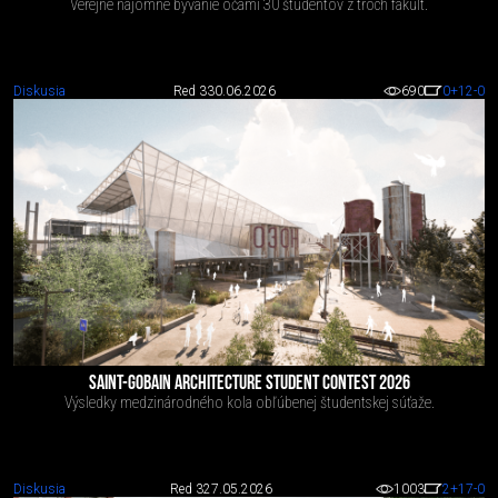
Verejné nájomné bývanie očami 30 študentov z troch fakúlt.
Diskusia
Red 3
30.06.2026
690
0
+12
-0
SAINT-GOBAIN ARCHITECTURE STUDENT CONTEST 2026
Výsledky medzinárodného kola obľúbenej študentskej súťaže.
Diskusia
Red 3
27.05.2026
1003
2
+17
-0