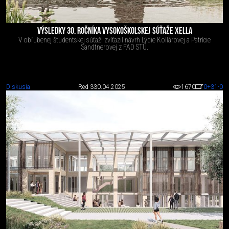
VÝSLEDKY 30. ROČNÍKA VYSOKOŠKOLSKEJ SÚŤAŽE XELLA
V obľubenej študentskej súťaži zvíťazil návrh Lýdie Kollárovej a Patrície
Sandtnerovej z FAD STU.
Diskusia
Red 3
30.04.2025
1670
0
+31
-0