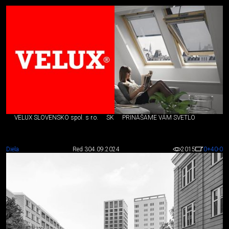
VELUX SLOVENSKO spol. s r.o.
SK
PRINÁŠAME VÁM SVETLO
Diela
Red 3
04.09.2024
2015
0
+40
-0