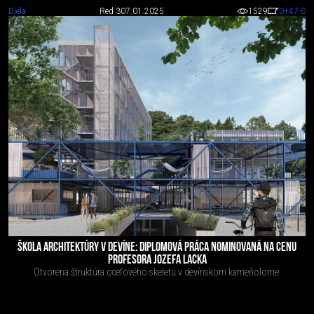
Diela
Red 3
07.01.2025
1529
0
+47
-0
ŠKOLA ARCHITEKTÚRY V DEVÍNE: DIPLOMOVÁ PRÁCA NOMINOVANÁ NA CENU
PROFESORA JOZEFA LACKA
Otvorená štruktúra oceľového skeletu v devínskom kameňolome.