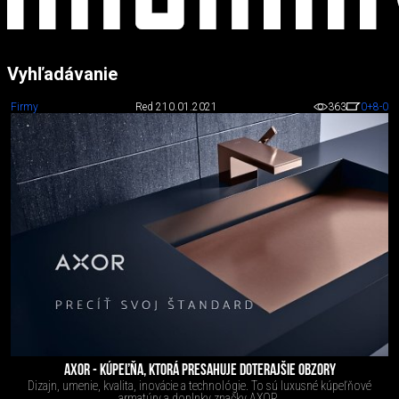
Vyhľadávanie
Firmy
Red 2
10.01.2021
363
0
+8
-0
AXOR - KÚPEĽŇA, KTORÁ PRESAHUJE DOTERAJŠIE OBZORY
Dizajn, umenie, kvalita, inovácie a technológie. To sú luxusné kúpeľňové
armatúry a doplnky značky AXOR.