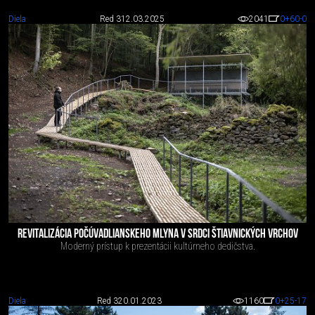
Diela
Red 3
12.03.2025
2041
0
+60
-0
REVITALIZÁCIA POČÚVADLIANSKEHO MLYNA V SRDCI ŠTIAVNICKÝCH VRCHOV
Moderný prístup k prezentácii kultúrneho dedičstva.
Diela
Red 3
20.01.2023
1160
0
+25
-17