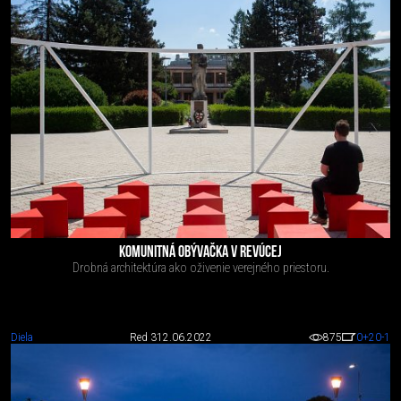
KOMUNITNÁ OBÝVAČKA V REVÚCEJ
Drobná architektúra ako oživenie verejného priestoru.
Diela
Red 3
12.06.2022
875
0
+20
-1