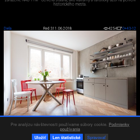
historického mesta.
Diela
Red 3
11.06.2018
4254
0
+43
-12
Pre analýzu návštevnosti používame súbory cookie.
Podmienky
BYT ARCHITEKTOV - ATELIÉR HAUS
používania
Malý byt pre mladý pár.
Uložiť
Len štatistické
Spravovať