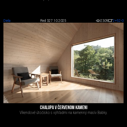
Diela
Red 3
27.10.2025
2309
2
+52
-0
CHALUPA V ČERVENOM KAMENI
Víkendové útočisko s výhľadmi na kamenný masív Babky.