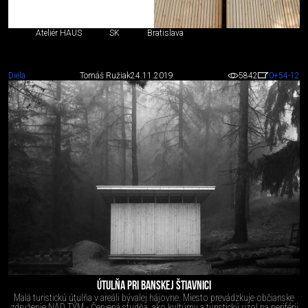
Ateliér HAUS
SK
Bratislava
Diela
Tomáš Ružiak
24.11.2019
5842
0
+54
-12
ÚTULŇA PRI BANSKEJ ŠTIAVNICI
Malá turistickú útulňa v areáli bývalej hájovne. Miesto prevádzkuje občianske
združenie NAD TÝM - Červená studňa, ako kultúrny a turistický uzol na periférii