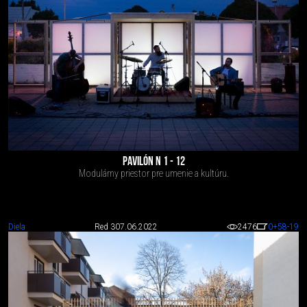
PAVILÓN N 1 - 12
Modulárny priestor pre umenie a kultúru.
Diela
Red 3
07.06.2022
2476
0
+58
-19