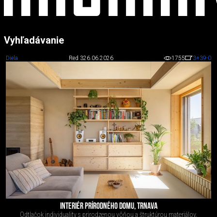
Vyhľadávanie
Diela
Red 3
26.06.2026
1755
3
+39
-0
INTERIÉR PRÍRODNÉHO DOMU, TRNAVA
Odtlačok individuality s prirodzenou vôňou a štruktúrou materiálov.