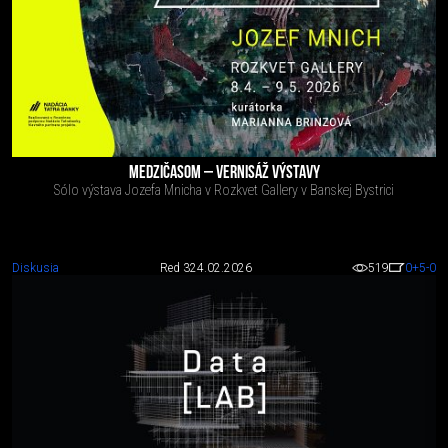
MEDZIČASOM – VERNISÁŽ VÝSTAVY
Sólo výstava Jozefa Mnicha v Rozkvet Gallery v Banskej Bystrici
Diskusia
Red 3
24.02.2026
519
0
+5
-0