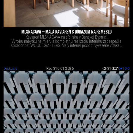
MLSNACAVA – MALÁ KAVIAREŇ S DÔRAZOM NA REMESLO
Kaviareň MLSNACAVA na sídlisku v Banskej Bystrici.
Výrobu nábytku na mieru a kompletnú realizáciu interiéru zabezpečila
spoločnosť WOOD CRAFTERS. Malý interiér pôsobí vyvážene vďaka...
Diskusia
Red 3
10.01.2026
316
0
+10
-0