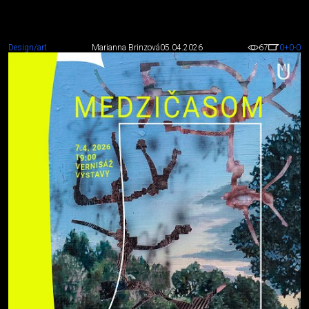
Design/art
Marianna Brinzová
05.04.2026
67
0
+0
-0