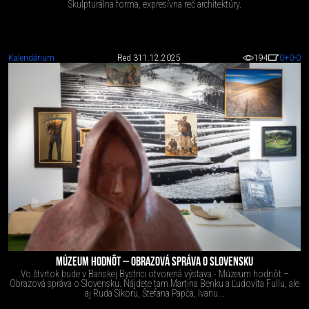
Skulpturálna forma, expresívna reč architektúry.
Kalendárium
Red 3
11.12.2025
194
0
+0
-0
MÚZEUM HODNÔT – OBRAZOVÁ SPRÁVA O SLOVENSKU
Vo štvrtok bude v Banskej Bystrici otvorená výstava - Múzeum hodnôt –
Obrazová správa o Slovensku. Nájdete tam Martina Benku a Ľudovíta Fullu, ale
aj Ruda Sikoru, Štefana Papča, Ivanu...