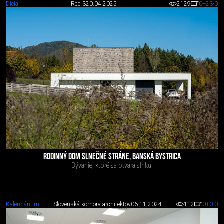
Diela
Red 3
20.04.2025
2129
0
+23
-0
RODINNÝ DOM SLNEČNÉ STRÁNE, BANSKÁ BYSTRICA
Bývanie, ktoré sa otvára slnku.
Kalendárium
Slovenská komora architektov
06.11.2024
112
0
+0
-0