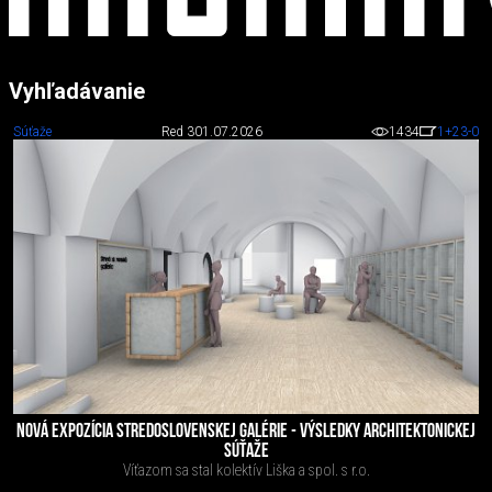
Vyhľadávanie
Súťaže
Red 3
01.07.2026
1434
1
+23
-0
NOVÁ EXPOZÍCIA STREDOSLOVENSKEJ GALÉRIE - VÝSLEDKY ARCHITEKTONICKEJ
SÚŤAŽE
Víťazom sa stal kolektív Liška a spol. s r.o.