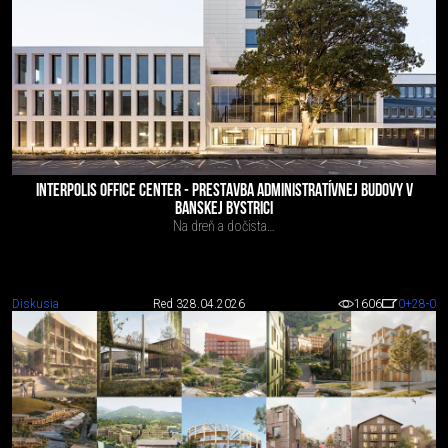
INTERPOLIS OFFICE CENTER - PRESTAVBA ADMINISTRATÍVNEJ BUDOVY V
BANSKEJ BYSTRICI
Na dreň a dočista…
Diskusia
Red 3
28.04.2026
1606
0
+28
-0