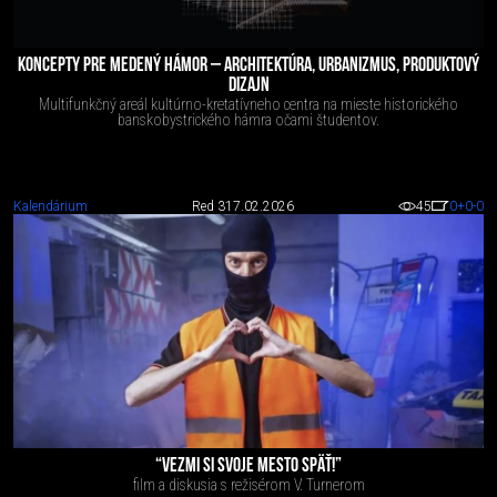
KONCEPTY PRE MEDENÝ HÁMOR – ARCHITEKTÚRA, URBANIZMUS, PRODUKTOVÝ
DIZAJN
Multifunkčný areál kultúrno-kretatívneho centra na mieste historického
banskobystrického hámra očami študentov.
Kalendárium
Red 3
17.02.2026
45
0
+0
-0
“VEZMI SI SVOJE MESTO SPÄŤ!”
film a diskusia s režisérom V. Turnerom