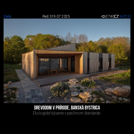
Diela
Red 3
19.07.2025
2740
3
+22
-0
DREVODOM V PRÍRODE, BANSKÁ BYSTRICA
Ekologické bývanie v pasívnom štandarde.