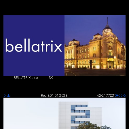
BELLATRIX s.r.o.
SK
Diela
Red 3
04.04.2023
2177
0
+55
-6