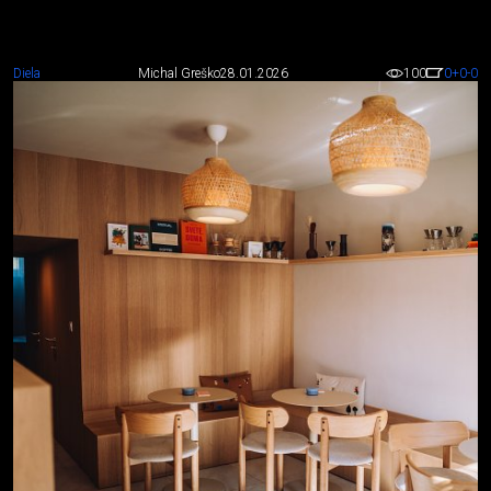
Diela
Michal Greško
28.01.2026
100
0
+0
-0