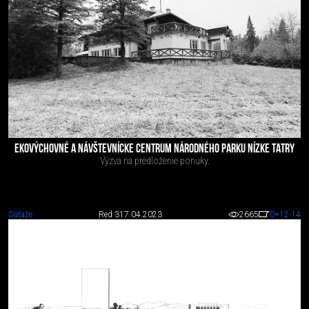
EKOVÝCHOVNÉ A NÁVŠTEVNÍCKE CENTRUM NÁRODNÉHO PARKU NÍZKE TATRY
Výzva na predloženie ponuky.
Súťaže
Red 3
17.04.2023
2665
0
+12
-14