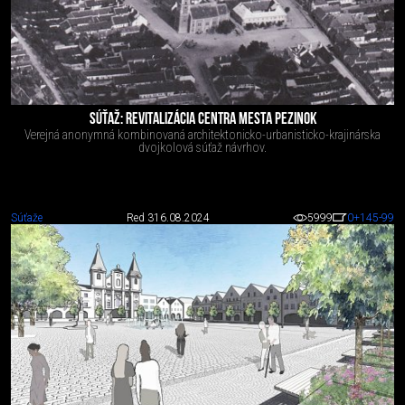
SÚŤAŽ: REVITALIZÁCIA CENTRA MESTA PEZINOK
Verejná anonymná kombinovaná architektonicko-urbanisticko-krajinárska
dvojkolová súťaž návrhov.
Súťaže
Red 3
16.08.2024
5999
0
+145
-99