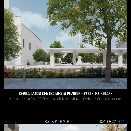
REVITALIZÁCIA CENTRA MESTA PEZINOK - VÝSLEDKY SÚŤAŽE
V konkurencii 15 súťažných kolektívov zvíťazil návrh ateliéru Totalstudio.
Diskusia
Red 3
04.02.2025
4008
0
+44
-0