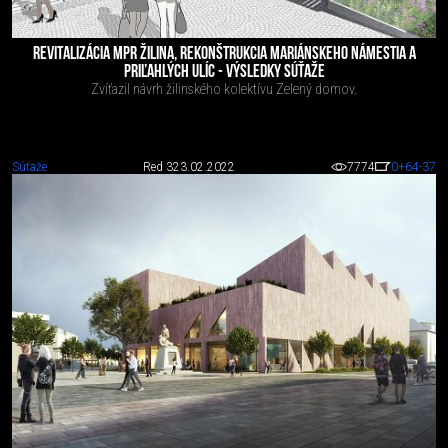
REVITALIZÁCIA MPR ŽILINA, REKONŠTRUKCIA MARIÁNSKEHO NÁMESTIA A
PRIĽAHLÝCH ULÍC - VÝSLEDKY SÚŤAŽE
Zvíťazil návrh žilinského kolektívu Zelený domov.
Súťaže
Red 3
23.02.2022
7774
0
+64
-37