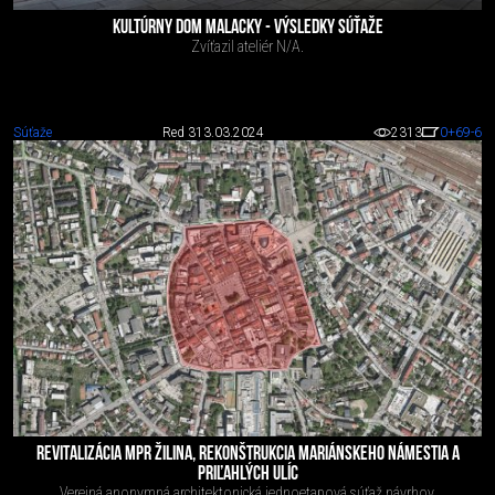
KULTÚRNY DOM MALACKY - VÝSLEDKY SÚŤAŽE
Zvíťazil ateliér N/A.
Súťaže
Red 3
13.03.2024
2313
0
+69
-6
REVITALIZÁCIA MPR ŽILINA, REKONŠTRUKCIA MARIÁNSKEHO NÁMESTIA A
PRIĽAHLÝCH ULÍC
Verejná anonymná architektonická jednoetapová súťaž návrhov.