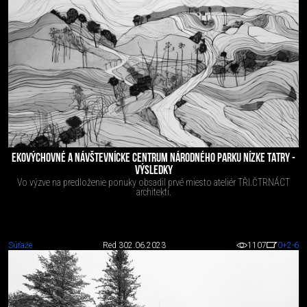
EKOVÝCHOVNÉ A NÁVŠTEVNÍCKE CENTRUM NÁRODNÉHO PARKU NÍZKE TATRY -
VÝSLEDKY
Vo výzve na predloženie ponuky obsadil prvé miesto ateliér TŘI.ČTRNÁCT
architekti.
Súťaže
Red 3
02.06.2023
1107
0
+2
-6