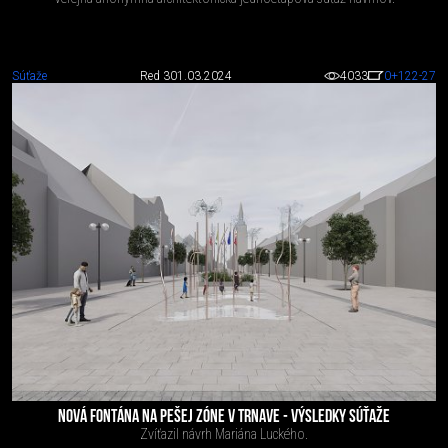
Súťaže
Red 3
01.03.2024
4033
0
+122
-27
NOVÁ FONTÁNA NA PEŠEJ ZÓNE V TRNAVE - VÝSLEDKY SÚŤAŽE
Zvíťazil návrh Mariána Luckého.