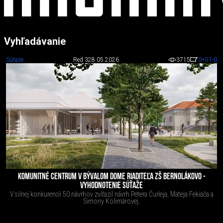
Vyhľadávanie
Súťaže
Red 3
28.05.2026
3715
0
+51
-0
KOMUNITNÉ CENTRUM V BÝVALOM DOME RIADITEĽA ZŠ BERNOLÁKOVO -
VYHODNOTENIE SÚŤAŽE
V silnej konkurencii 50 návrhov zvíťazil návrh Petera Čurleja, Mateja Fekiača a
Simony Kolimárovej.