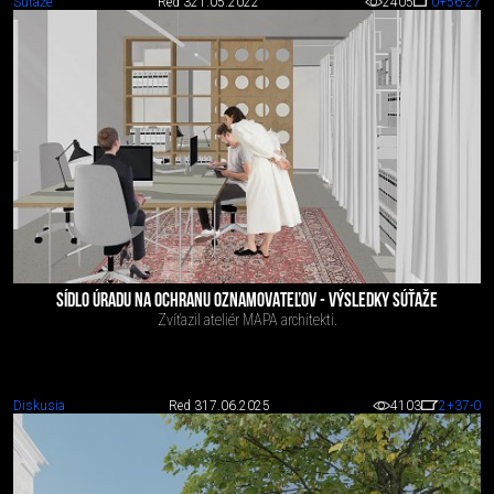
Súťaže
Red 3
21.05.2022
2405
0
+56
-27
SÍDLO ÚRADU NA OCHRANU OZNAMOVATEĽOV - VÝSLEDKY SÚŤAŽE
Zvíťazil ateliér MAPA architekti.
Diskusia
Red 3
17.06.2025
4103
2
+37
-0