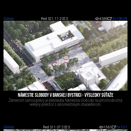
Súťaže
Red 3
21.11.2023
4369
0
+106
-28
NÁMESTIE SLOBODY V BANSKEJ BYSTRICI - VÝSLEDKY SÚŤAŽE
Zámerom samosprávy je prestavba Námestia slobody na plnohodnotný
verejný priestor s celomestským charakterom.
Súťaže
Red 3
11.07.2023
1561
0
+15
-1