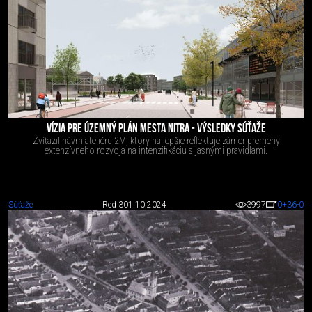
VÍZIA PRE ÚZEMNÝ PLÁN MESTA NITRA - VÝSLEDKY SÚŤAŽE
Zvíťazil návrh ateliéru 2M, ktorý najlepšie reflektuje zámer premeny
extenzívneho rozvoja na intenzifikáciu s jasnými pravidlami.
Súťaže
Red 3
01.10.2024
3997
0
+36
-0