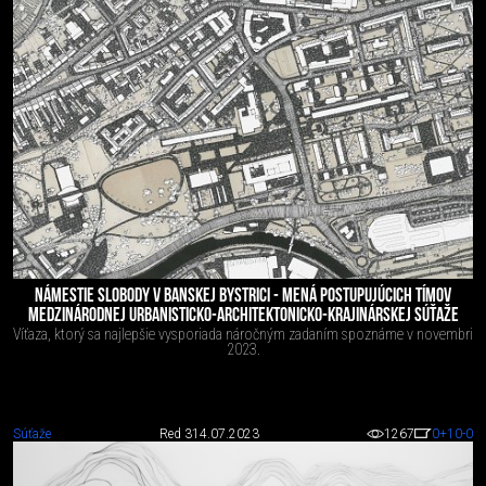
NÁMESTIE SLOBODY V BANSKEJ BYSTRICI - MENÁ POSTUPUJÚCICH TÍMOV
MEDZINÁRODNEJ URBANISTICKO-ARCHITEKTONICKO-KRAJINÁRSKEJ SÚŤAŽE
Víťaza, ktorý sa najlepšie vysporiada náročným zadaním spoznáme v novembri
2023.
Súťaže
Red 3
14.07.2023
1267
0
+10
-0