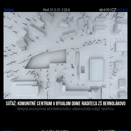
Súťaže
Red 3
13.01.2026
4091
0
+26
-0
SÚŤAŽ: KOMUNITNÉ CENTRUM V BÝVALOM DOME RIADITEĽA ZŠ BERNOLÁKOVO
Verejná anonymná architektonicko-urbanistická súťaž návrhov.