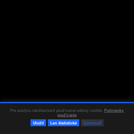
Pre analýzu návštevnosti používame súbory cookie.
Podmienky
používania
Uložiť
Len štatistické
Spravovať