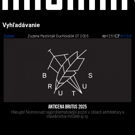
Vyhľadávanie
Súťaže
Zuzana Pastirčák Duchová
04.07.2025
1251
0
+13
-0
ANTICENA BRUTUS 2025
Hlasujte! Nominovať najproblematickejší počin v oblasti architektúry a
stavebníctva môžete aj vy.